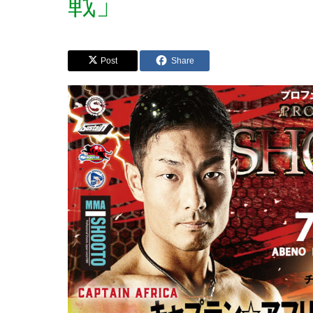
戦」
Post
Share