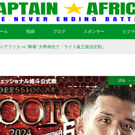
ール
戦績
ブログ
スポンサー
ピク
アフリカ vs.“剛拳”大尊伸光で「ライト級王座決定戦」
試合