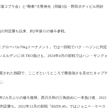
場コブラ会）と“剛拳”大尊伸光（同級3位・野田ボディビル同好
戦の判定勝ち以来、約2年振りの修斗参戦。
 FC グローバル70kgトーナメント」では一回戦でパク・ヘジンに判定
ルデンに1R TKO負けも、2024年4月の前戦ではハン・サングォ
大絶賛された熱闘で、ここぞというところで勝負強さを見せたキャプテ
む。
3年2カ月ぶりの修斗復帰。西川大和の三角絞めに一本負け後、2022
定勝ち。2022年12月の前戦『RIZIN.40』ではジョニー・ケース