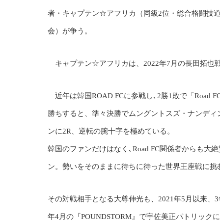
者・キャプテン☆アフリカ（同級2位・総合格闘技道
会）が争う。
キャプテン☆アフリカは、2022年7月の長田拓也
近年は韓国ROAD FCに参戦し､2勝1敗で「Road
勝ちすると、準々決勝でムングントスズ・ナンディンエ
ンに2R、逆転の腕十字を極めている。
韓国のファンだけはなく､Road FC関係者からも
ン。勢いをそのままに待ちに待った世界王座戦に挑
その対戦相手となる大尊伸光も、2021年5月以来、
年4月の『POUNDSTORM』で宇佐美正パトリックに判