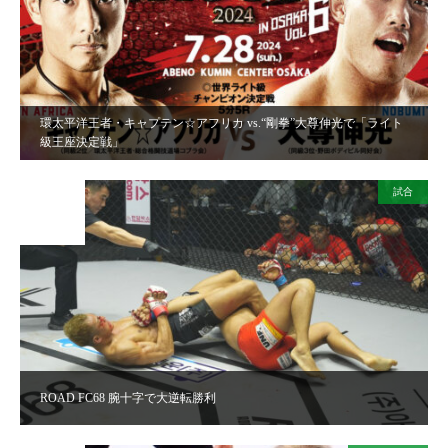
環太平洋王者・キャプテン☆アフリカ vs.“剛拳”大尊伸光で「ライト
級王座決定戦」
試合
2024
APR
14
ROAD FC68 腕十字で大逆転勝利