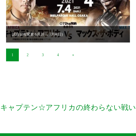
試合日程変更 6月20 → 7月4(日)
1
2
3
4
»
キャプテン☆アフリカの終わらない戦い
RSS