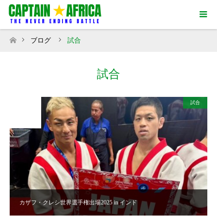
ブログ
試合
ホーム
試合
試合
2025
MAR
02
カザフ・クレシ世界選手権出場2025 in インド