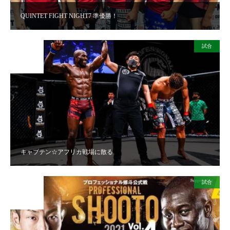
QUINTET FIGHT NIGHT7 準優勝！
試合
2021
JUL
04
キャプテン☆アフリカ戦場に散る
試合
2021
JUN
01