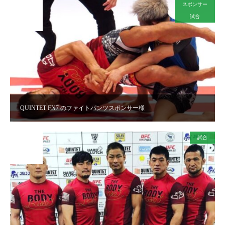
スポンサー
2021
JUL
試合
21
QUINTET FN7 のファイトパンツスポンサー様
試合
2021
JUL
13