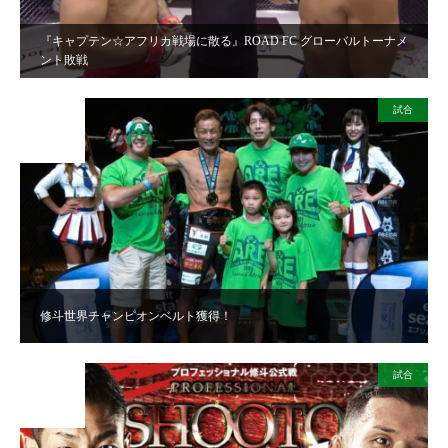
『キャプテン☆アフリカ戦場に散る』ROAD FC グローバルトーナメ
ント敗戦
試合
2024
JUL
29
修斗世界チャンピオンベルト獲得！
試合
2024
JUN
14