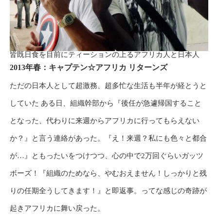
皆既日食を目前にティーションの上るアフリカ人と日本人
2013年春：キャプテン☆アフリカ リターンズ
ただの日本人として超激務、超多忙な生活も半年が経とうと
していた ある日、組織幹部から『後任が急遽帰国すること
となった、代わりに来週からアフリカに行ってもらえない
か？』と言う連絡があった。『え！来週？私にも色々と都合
が…』ともったいをつけつつ、心の中で2万回ぐらいガッツ
ボーズ！『組織のためなら、やむおえません！しっかりと残
りの任期全うしてきます！』と即返事。ってな感じの奇跡が
起きアフリカに舞い戻った。