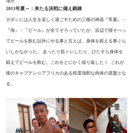
場所
2011年夏～：来たる決戦に備え鍛錬
ガボンには人生を楽しく過ごすための三種の神器『常夏』・
『海』・『ビール』が全てそろっていたが、浜辺で寝そべっ
てビールを飲む以外にやる事と言えば、身体を鍛える事ぐら
いしかなかった。 走ったり筋トレしたり、ひたすら身体を
鍛えてビールを飲む。これをとにかく繰り返した！ これが
後のキャプテン☆アフリカのある程度強靭な肉体の基盤とな
る。