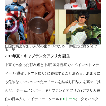
任国に娯楽が無い人間の集まりのため、休暇には命を賭け
る！笑
2012年夏：キャプテン☆アフリカ 誕生
中東で出会った戦友達と
休暇
国外視察でスペインのトマテ
ィーナ(通称：トマト祭り) に参戦すること決める。あまりに
も危険なミッションのためチームを結成し団結力を高めて挑
んだ。 チームメンバー：キャプテン☆アフリカ (アフリカ在
住の日本人)、マイティー・ソール (
DJトール
)、タカハルク