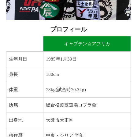
プロフィール
キャプテン☆アフリカ
生年月日
1985年1月30日
身長
180cm
体重
78kg(試合時70.3kg)
所属
総合格闘技道場コブラ会
出身地
大阪市大正区
移住歴
中東・シリア 半年