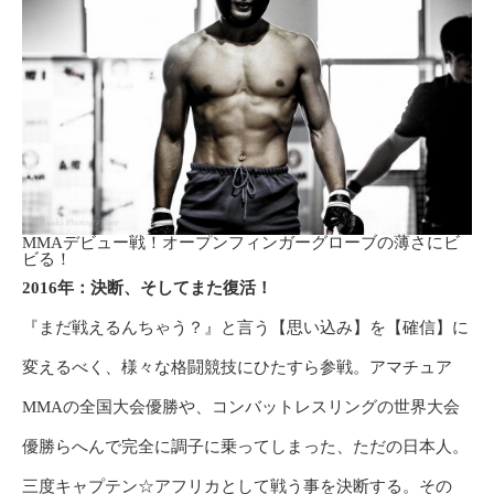
MMAデビュー戦！オープンフィンガーグローブの薄さにビ
ビる！
2016
年：決断、そしてまた復活！
『まだ戦えるんちゃう？』と言う【思い込み】を【確信】に
変えるべく、様々な格闘競技にひたすら参戦。アマチュア
MMA
の全国大会優勝や、コンバットレスリングの世界大会
優勝らへんで完全に調子に乗ってしまった、ただの日本人。
三度キャプテン
☆
アフリカとして戦う事を決断する。その