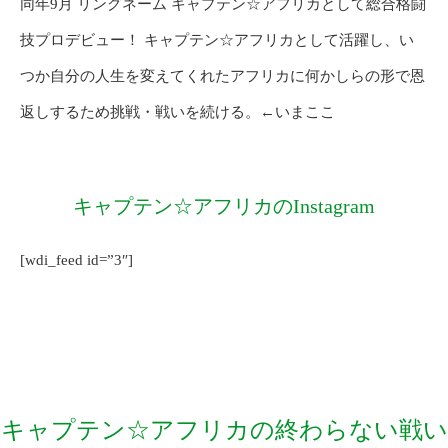
同年
9
月
リングネーム
キャプテン
☆
アフリカとして総合格闘
技プロデビュー！
キャプテン
☆
アフリカとして活躍し、い
つか自分の人生を変えてくれたアフリカに何かしらの形で恩
返しするため挑戦・戦いを続ける。
←
いまここ
キャプテン☆アフリカのInstagram
[wdi_feed id=”3″]
キャプテン☆アフリカの終わらない戦い