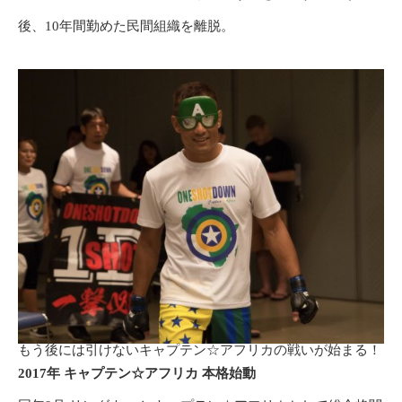
後、
10
年間勤めた民間組織を離脱。
もう後には引けないキャプテン☆アフリカの戦いが始まる！
2017
年
キャプテン
☆
アフリカ
本格始動