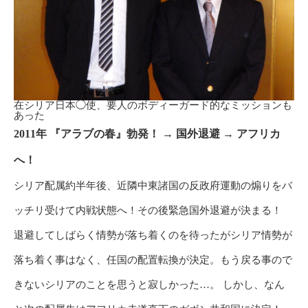
在シリア日本◯使、要人のボディーガード的なミッションも
あった
2011年 『アラブの春』勃発！ → 国外退避 → アフリカ
へ！
シリア配属約半年後、近隣中東諸国の反政府運動の煽りをバ
ッチリ受けて内戦状態へ！その後緊急国外退避が決まる！
退避してしばらく情勢が落ち着くのを待ったがシリア情勢が
落ち着く事はなく、任国の配置転換が決定。もう戻る事ので
きないシリアのことを思うと寂しかった…。 しかし、なん