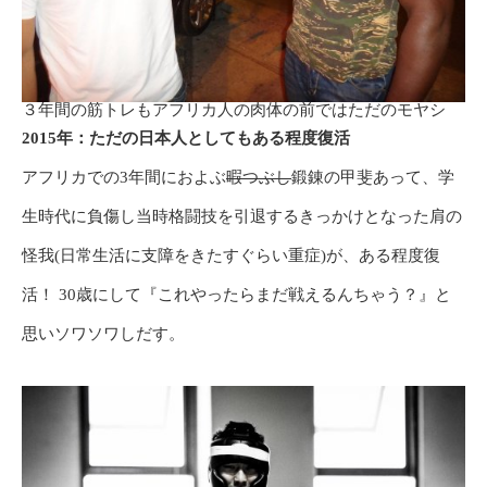
３年間の筋トレもアフリカ人の肉体の前ではただのモヤシ
2015
年：ただの日本人としてもある程度復活
アフリカでの
3
年間におよぶ
暇つぶし
鍛錬の甲斐あって、学
生時代に負傷し当時格闘技を引退するきっかけとなった肩の
怪我
(
日常生活に支障をきたすぐらい重症
)
が、ある程度復
活！
30
歳にして『これやったらまだ戦えるんちゃう？』と
思いソワソワしだす。