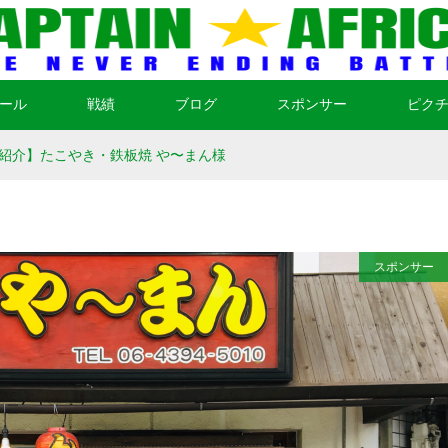
ール
戦績
ブログ
スポンサー
ピク
紹介】たこやき・鉄板焼 や〜まん様
スポンサー