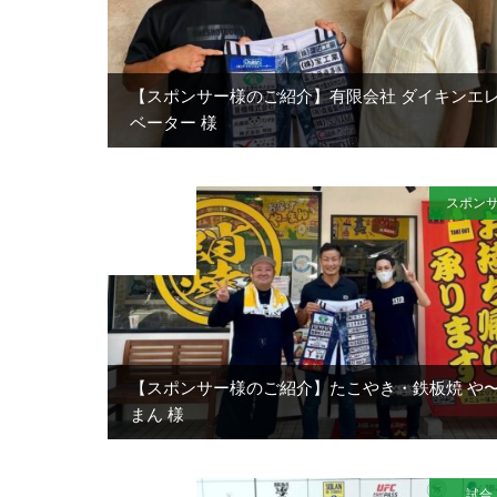
【スポンサー様のご紹介】有限会社 ダイキンエ
ベーター 様
スポン
2021
JUL
30
【スポンサー様のご紹介】たこやき・鉄板焼 や
まん 様
試合
2021