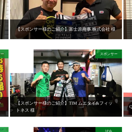
レ
【スポンサー様のご紹介】富士原商事 株式会社 様
サー
スポンサー
2021
JUL
24
〜
【スポンサー様のご紹介】TIM ムエタイ&フィッ
トネス 様
試合
2021