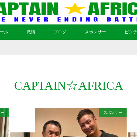
ール
戦績
ブログ
スポンサー
ピク
CAPTAIN☆AFRICA
サー
スポンサー
2021
JUL
31