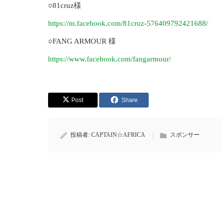
○81cruz様
https://m.facebook.com/81cruz-576409792421688/
○FANG ARMOUR 様
https://www.facebook.com/fangarmour/
Post
Share
投稿者:
CAPTAIN☆AFRICA
スポンサー
NEWバトルTシャツ完成！！