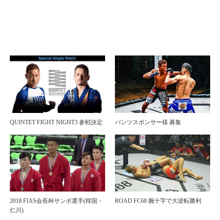
QUINTET FIGHT NIGHT3 参戦決定
パンツスポンサー様 募集
2018 FIAS会長杯サンボ選手(韓国・
ROAD FC68 腕十字で大逆転勝利
仁川)