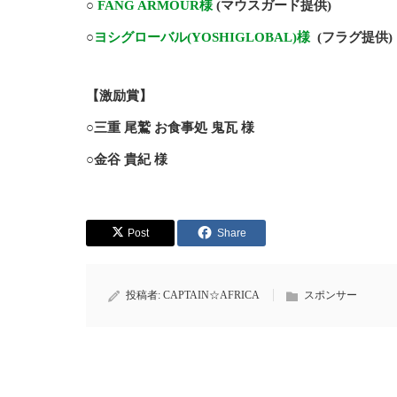
○
FANG ARMOUR様
(マウスガード提供)
○
ヨシグローバル(YOSHIGLOBAL)様
(フラグ提供)
【激励賞】
○三重 尾鷲 お食事処 鬼瓦 様
○金谷 貴紀 様
Post
Share
投稿者:
CAPTAIN☆AFRICA
スポンサー