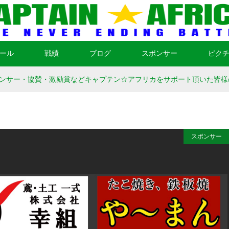
ール
戦績
ブログ
スポンサー
ピク
ンサー・協賛・激励賞などキャプテン☆アフリカをサポート頂いた皆様
スポンサー