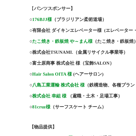
【
パンツスポンサー】
○
176BJJ様
（ブラジリアン柔術道場）
○有限会社 ダイキンエレベーター様
(エレベーター
○
たこ焼き・鉄板焼 や～まん様
（たこ焼き・鉄板焼
○株式会社TSUNAMI.（金属リサイクル事業等）
○富士原商事 株式会社 様（宝飾SALON）
○
Hair Salon OITA 様
(ヘアーサロン)
○
八島工業運輸 株式会社 様
（鉄構造物、各種プラン
○
株式会社 幸組 様
（鳶職・土木・足場工事）
○
81cruz様
（サーフスケート チーム）
【物品提供】